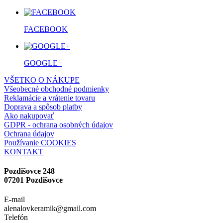
FACEBOOK
GOOGLE+
VŠETKO O NÁKUPE
Všeobecné obchodné podmienky
Reklamácie a vrátenie tovaru
Doprava a spôsob platby
Ako nakupovať
GDPR - ochrana osobných údajov
Ochrana údajov
Používanie COOKIES
KONTAKT
Pozdišovce 248
07201 Pozdišovce
E-mail
alenalovkeramik@gmail.com
Telefón