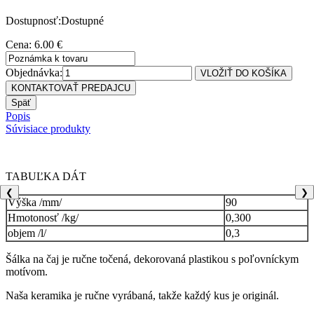
Dostupnosť:Dostupné
Cena: 6.00 €
Objednávka:
Popis
Súvisiace produkty
TABUĽKA DÁT
❮
❯
Výška /mm/
90
Hmotonosť /kg/
0,300
objem /l/
0,3
Šálka na čaj je ručne točená, dekorovaná plastikou s poľovníckym
motívom.
Naša keramika je ručne vyrábaná, takže každý kus je originál.