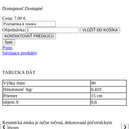
Dostupnosť:Dostupné
Cena: 7.00 €
Objednávka:
Popis
Súvisiace produkty
TABUĽKA DÁT
Výška /mm/
90
Hmotonosť /kg/
0,410
Priemer
15 cm
objem /l/
0,6
Keramická miska je ručne točená, dekorovaná poľovníckym
❮
❯
motívom.